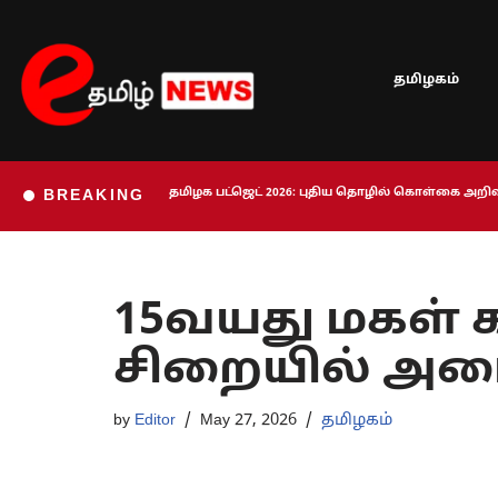
Skip
தமிழகம்
to
content
தமிழக பட்ஜெட் 2026: புதிய தொழில் கொள்கை அறிவி
BREAKING
15வயது மகள் கர
சிறையில் அடை
by
Editor
May 27, 2026
தமிழகம்