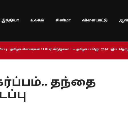
இந்தியா
உலகம்
சினிமா
விளையாட்டு
ஆன்
ப்பு… தமிழக மீனவர்கள் 11 பேர் விடுதலை… — தமிழக பட்ஜெட் 2026: புதிய த
்ப்பம்.. தந்தை
ப்பு