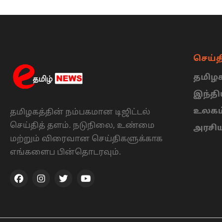
செய்த
தமிழக
இந்த
உலகம
தமிழகத்தின் நம்பகமான டிஜிட்டல்
செய்தித் தளம். நடுநிலை, உண்மை
அரசி
மற்றும் விரைவான செய்திகளுக்காக
எங்களைப பின்தொடரவும்.