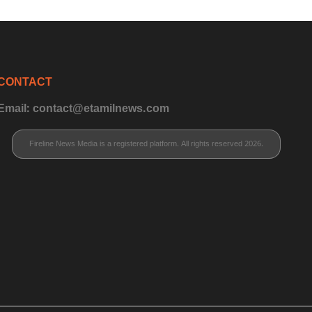
CONTACT
Email: contact@etamilnews.com
Fireline News Media is a registered platform. All rights reserved 2026.