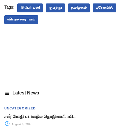
Tags:
16 பேர் பலி
குடித்து
தமிழகம்
புனேவில்
விஷச்சாராயம்
Latest News
UNCATEGORIZED
கார் மோதி வடமாநில தொழிலாளி பலி..
August 8, 2026