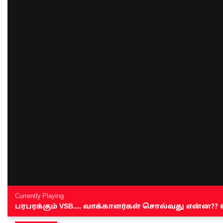
Currently Playing
பரபரக்கும் VSB.... வாக்காளர்கள் சொல்வது என்ன?? #sen