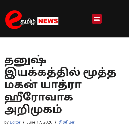
Skip
to
content
தனுஷ்
இயக்கத்தில் மூத்த
மகன் யாத்ரா
ஹீரோவாக
அறிமுகம்
by
Editor
June 17, 2026
சினிமா