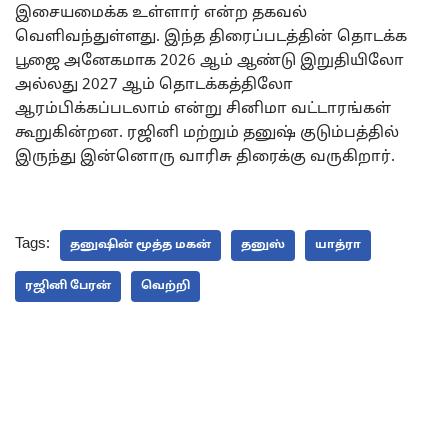
இசையமைக்க உள்ளார் என்ற தகவல்
வெளிவந்துள்ளது. இந்த திரைப்படத்தின் தொடக்க
பூஜை அனேகமாக 2026 ஆம் ஆண்டு இறுதியிலோ
அல்லது 2027 ஆம் தொடக்கத்திலோ
ஆரம்பிக்கப்படலாம் என்று சினிமா வட்டாரங்கள்
கூறுகின்றன. ரஜினி மற்றும் தனுஷ் குடும்பத்தில்
இருந்து இன்னொரு வாரிசு திரைக்கு வருகிறார்.
Tags:
தனுஷின் மூத்த மகன்
தனுஸ்
யாத்ரா
ரஜினி பேரன்
வெற்றி