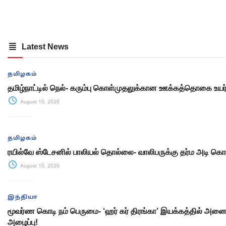
Latest News
தமிழகம்
தமிழ்நாட்டில் நெல்- கரும்பு கொள்முதலுக்கான ஊக்கத்தொகை உயர்த
August 10, 2026
தமிழகம்
ரயில்வே ஸ்டேசனில் பாலியல் தொல்லை- வாலிபருக்கு தர்ம அடி க
August 10, 2026
இந்தியா
மூவர்ண கொடி நம் பெருமை- ‘ஹர் கர் திரங்கா’ இயக்கத்தில் அனைவ
அழைப்பு!