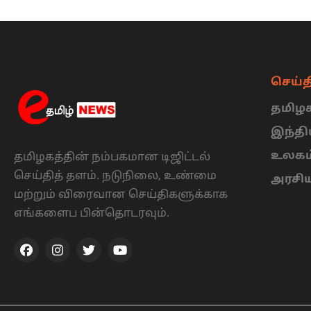
செய்த
தமிழக
இந்த
உலகம
தமிழகத்தின் நம்பகமான டிஜிட்டல்
செய்தித் தளம். நடுநிலை, உண்மை
அரசி
மற்றும் விரைவான செய்திகளுக்காக
எங்களைப பின்தொடரவும்.