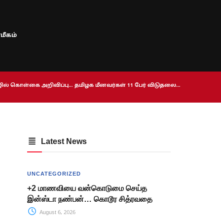
மீகம்
ொழில் கொள்கை அறிவிப்பு… தமிழக மீனவர்கள் 11 பேர் விடுதலை…
Latest News
UNCATEGORIZED
+2 மாணவியை வன்கொடுமை செய்த
இன்ஸ்டா நண்பன்… கொடூர சித்ரவதை
August 6, 2026