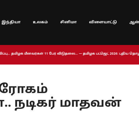
இந்தியா
உலகம்
சினிமா
விளையாட்டு
ஆன்
ப்பு… தமிழக மீனவர்கள் 11 பேர் விடுதலை… — தமிழக பட்ஜெட் 2026: புதிய த
ுரோகம்
.. நடிகர் மாதவன்