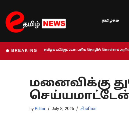
Skip
தமிழகம்
to
content
தமிழக பட்ஜெட் 2026: புதிய தொழில் கொள்கை அறிவி
BREAKING
மனைவிக்கு த
செய்யமாட்டேன்
by
Editor
July 8, 2026
சினிமா