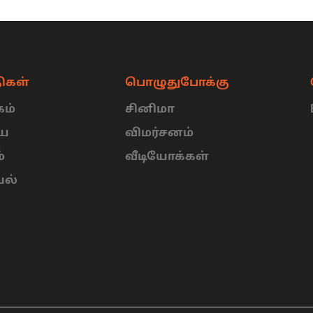
ிகள்
பொழுதுபோக்கு
ம்
சினிமா
ிய
விமர்சனம்
்
வீடியோக்கள்
யல்