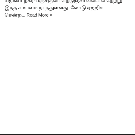
யமுனா நகர்-பஞ்ச்குலா நெடுஞ்சாலையில் நேற்று
இந்த சம்பவம் நடந்துள்ளது. லோடு ஏற்றிச்
சென்ற…
Read More »