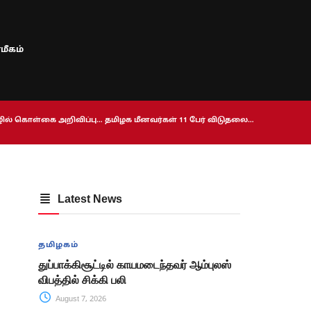
மீகம்
ொழில் கொள்கை அறிவிப்பு… தமிழக மீனவர்கள் 11 பேர் விடுதலை…
Latest News
தமிழகம்
துப்பாக்கிசூட்டில் காயமடைந்தவர் ஆம்புலஸ்
விபத்தில் சிக்கி பலி
August 7, 2026