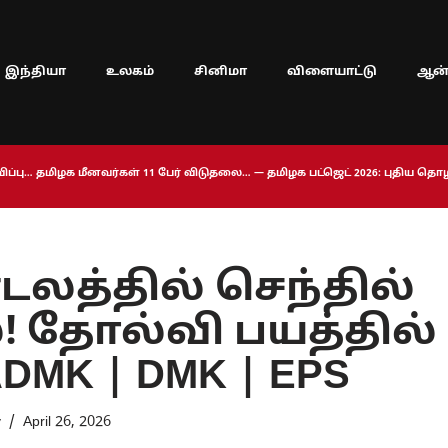
இந்தியா
உலகம்
சினிமா
விளையாட்டு
ஆன்
ப்பு… தமிழக மீனவர்கள் 11 பேர் விடுதலை… — தமிழக பட்ஜெட் 2026: புதிய த
லத்தில் செந்தில்
 தோல்வி பயத்தில்
DMK | DMK | EPS
y
April 26, 2026