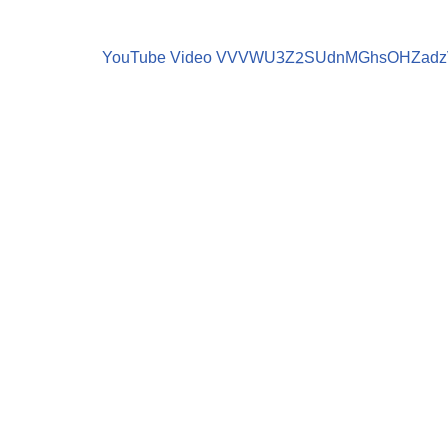
YouTube Video VVVWU3Z2SUdnMGhsOHZad