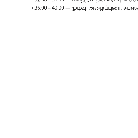
• 32:00 – 36:00 — வெற்றி எதிர்பார்ப்பு: எ
• 36:00 – 40:00 — முடிவு, அழைப்புரை, சப