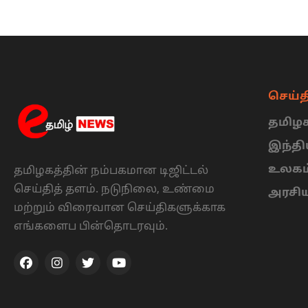
செய்த
தமிழக
இந்த
உலகம
தமிழகத்தின் நம்பகமான டிஜிட்டல்
செய்தித் தளம். நடுநிலை, உண்மை
அரசி
மற்றும் விரைவான செய்திகளுக்காக
எங்களைப பின்தொடரவும்.