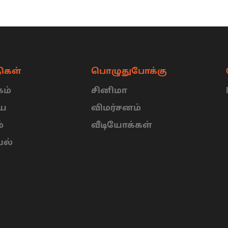
ிகள்
பொழுதுபோக்கு
ம்
சினிமா
ிய
விமர்சனம்
்
வீடியோக்கள்
யல்