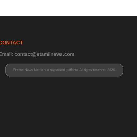
CONTACT
Email: contact@etamilnews.com
Fireline News Media is a registered platform. All rights reserved 2026.