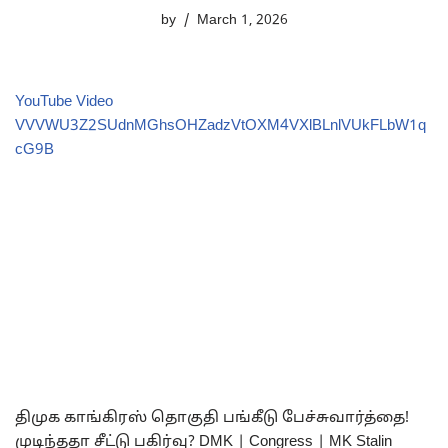
by
March 1, 2026
YouTube Video
VVVWU3Z2SUdnMGhsOHZadzVtOXM4VXlBLnlVUkFLbW1q
cG9B
திமுக காங்கிரஸ் தொகுதி பங்கீடு பேச்சுவார்த்தை!
முடிந்ததா சீட்டு பகிர்வு? DMK | Congress | MK Stalin