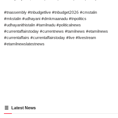
#tnassembly #tnbudgetlive #tnbudget2026 #cmstalin
#mkstalin #udhayani #dmkmaanadu #tnpolitics
#udhayanithistalin #tamilnadu #politicalnews
#currentaffairstoday #currentnews #tamilnews #etamilnews
#currentaffairs #currentaffairstoday #live #livestream
#etamilnewslatestnews
Latest News