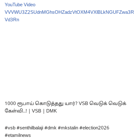
YouTube Video
VVVWU3Z2SUdnMGhsOHZadzVtOXM4VXlBLkNGUFZwa3R
Vd3Rn
1000 ரூபாய் கொடுத்தது யார்? VSB வெடுக் வெடுக்
கேள்வி..! | VSB | DMK
#vsb #senthilbalaji #dmk #mkstalin #election2026
#etamilnews