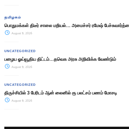
தமிழகம்
பொதுமக்கள் திடீர் சாலை மறியல்… அமைச்சர் ரமேஷ் பேச்சுவார்த்த
August 9, 2026
UNCATEGORIZED
பழைய ஓய்வூதிய திட்டம்…தவெக அரசு அறிவிக்க வேண்டும்
August 9, 2026
UNCATEGORIZED
திருச்சியில் 3 பேரிடம் ஆன் லைனில் ரூ பலட்சம் பணம் மோசடி
August 9, 2026