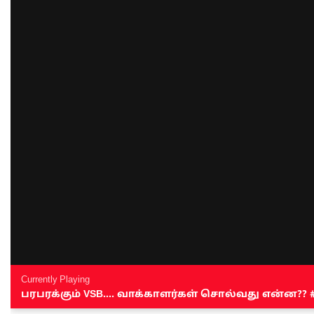
Currently Playing
பரபரக்கும் VSB.... வாக்காளர்கள் சொல்வது என்ன?? #sen