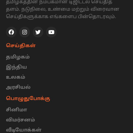
தமிழகத்தின் நம்பகமான டிஜிட்டல் செய்தித்
தளம். நடுநிலை, உண்மை மற்றும் விரைவான
செய்திகளுக்காக எங்களைப பின்தொடரவும்.
செய்திகள்
தமிழகம்
இந்திய
உலகம்
அரசியல்
பொழுதுபோக்கு
சினிமா
விமர்சனம்
வீடியோக்கள்