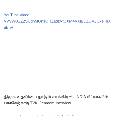
YouTube Video
VVVWU3Z2SUdnMGhsOHZadzVtOXM4VXlBLlZQV3UxeFhX
aEhV
திமுக உதவியை நாடும் காங்கிரஸ்! INDIA மீட்டிங்கில்
பங்கேற்காத TVK! Jenraam Interview