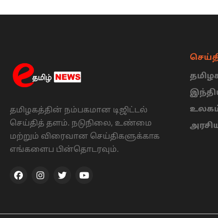
செய்த
தமிழக
இந்த
உலகம
தமிழகத்தின் நம்பகமான டிஜிட்டல்
செய்தித் தளம். நடுநிலை, உண்மை
அரசி
மற்றும் விரைவான செய்திகளுக்காக
எங்களைப பின்தொடரவும்.