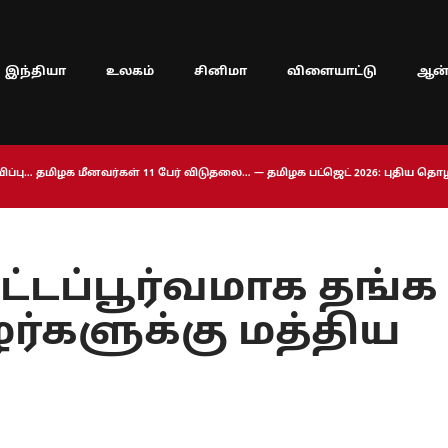
இந்தியா
உலகம்
சினிமா
விளையாட்டு
ஆன்
ப்பு… தமிழக மீனவர்கள் 11 பேர் விடுதலை… — தமிழக பட்ஜெட் 2026: புதிய த
ட்டப்பூர்வமாக தங்க
்களுக்கு மத்திய