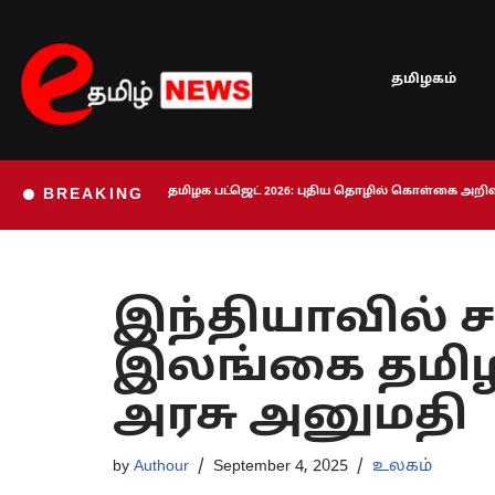
Skip
தமிழகம்
to
content
தமிழக பட்ஜெட் 2026: புதிய தொழில் கொள்கை அறிவி
BREAKING
இந்தியாவில் ச
இலங்கை தமிழர
அரசு அனுமதி
by
Authour
September 4, 2025
உலகம்