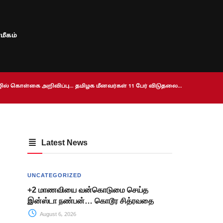
மீகம்
ொழில் கொள்கை அறிவிப்பு… தமிழக மீனவர்கள் 11 பேர் விடுதலை…
Latest News
UNCATEGORIZED
+2 மாணவியை வன்கொடுமை செய்த
இன்ஸ்டா நண்பன்… கொடூர சித்ரவதை
August 6, 2026