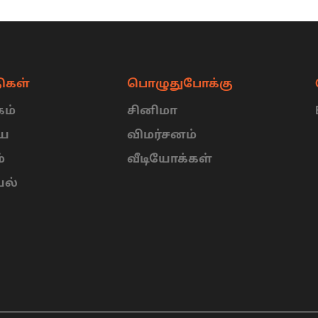
ிகள்
பொழுதுபோக்கு
ம்
சினிமா
ிய
விமர்சனம்
்
வீடியோக்கள்
யல்