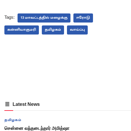
Tags:
13 மாவட்டத்தில் மழைக்கு
ஈரோடு
கன்னியாகுமரி
தமிழகம்
வாய்ப்பு
Latest News
தமிழகம்
சென்னை வந்தடைந்தார் அமித்ஷா