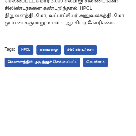
செல்லப்பட்ட சுமார் 3,000 எல்பிஜி சிலிண்டர்கள்!
சிலிண்டர்களை கண்டறிந்தால், HPCL
நிறுவனத்திடமோ, வட்டாட்சியர் அலுவலகத்திடமோ
ஒப்படைக்குமாறு மாவட்ட ஆட்சியர் கோரிக்கை.
Tags:
HPCL
கனமழை
சிலிண்டர்கள்
வௌ்ளத்தில் அடித்துச் செல்லப்பட்ட
வௌ்ளம்