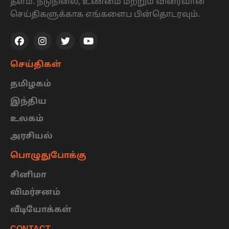
தளம். நடுநிலை, உண்மை மற்றும் விரைவான
செய்திகளுக்காக எங்களைப பின்தொடரவும்.
செய்திகள்
தமிழகம்
இந்திய
உலகம்
அரசியல்
பொழுதுபோக்கு
சினிமா
விமர்சனம்
வீடியோக்கள்