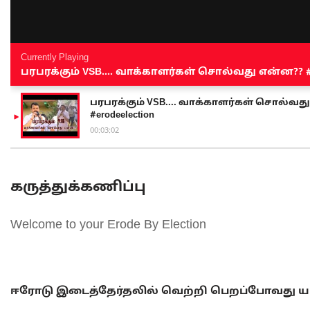
Currently Playing
பரபரக்கும் VSB.... வாக்காளர்கள் சொல்வது என்ன?? #sen
பரபரக்கும் VSB.... வாக்காளர்கள் சொல்வது எ
#erodeelection
00:03:02
கருத்துக்கணிப்பு
Welcome to your Erode By Election
ஈரோடு இடைத்தேர்தலில் வெற்றி பெறப்போவது யா