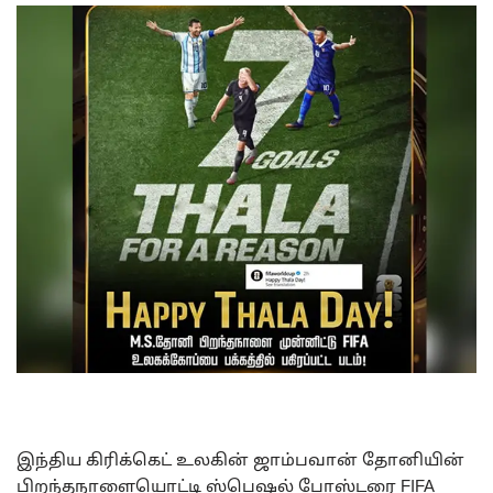
இந்திய கிரிக்கெட் உலகின் ஜாம்பவான் தோனியின்
பிறந்தநாளையொட்டி ஸ்பெஷல் போஸ்டரை FIFA