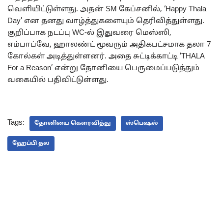
வெளியிட்டுள்ளது. அதன் SM கேப்சனில், ‘Happy Thala
Day’ என தனது வாழ்த்துகளையும் தெரிவித்துள்ளது.
குறிப்பாக நடப்பு WC-ல் இதுவரை மெஸ்ஸி,
எம்பாப்வே, ஹாலண்ட் மூவரும் அதிகபட்சமாக தலா 7
கோல்கள் அடித்துள்ளனர். அதை சுட்டிக்காட்டி ’THALA
For a Reason’ என்று தோனியை பெருமைப்படுத்தும்
வகையில் பதிவிட்டுள்ளது.
Tags:
தோனியை கௌரவித்து
ஸ்பெஷல்
ஹேப்பி தல