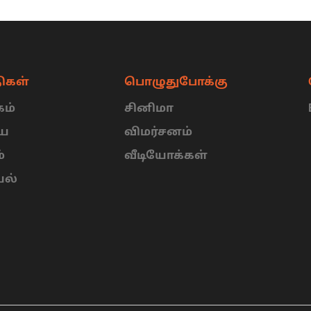
ிகள்
பொழுதுபோக்கு
ம்
சினிமா
ிய
விமர்சனம்
்
வீடியோக்கள்
யல்