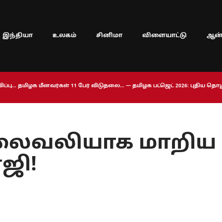
இந்தியா
உலகம்
சினிமா
விளையாட்டு
ஆன்
ப்பு… தமிழக மீனவர்கள் 11 பேர் விடுதலை… — தமிழக பட்ஜெட் 2026: புதிய த
 தலைவலியாக மாறிய
ஜி!