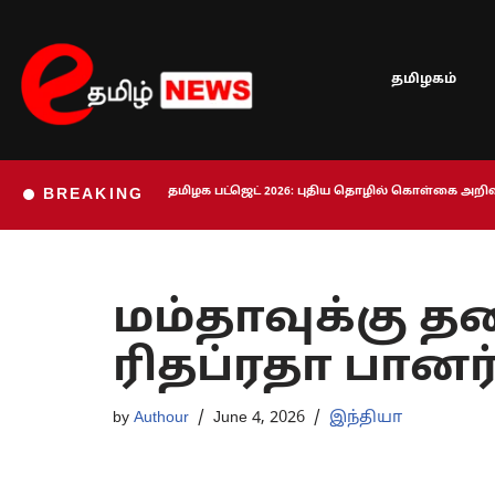
Skip
தமிழகம்
to
content
தமிழக பட்ஜெட் 2026: புதிய தொழில் கொள்கை அறிவி
BREAKING
மம்தாவுக்கு
ரிதப்ரதா பானர்
by
Authour
June 4, 2026
இந்தியா