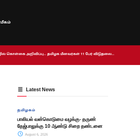
மீகம்
ொழில் கொள்கை அறிவிப்பு… தமிழக மீனவர்கள் 11 பேர் விடுதலை…
Latest News
தமிழகம்
பாலியல் வன்கொடுமை வழக்கு- தருண்
தேஜ்பாலுக்கு 10 ஆண்டு சிறை தண்டனை
August 6, 2026