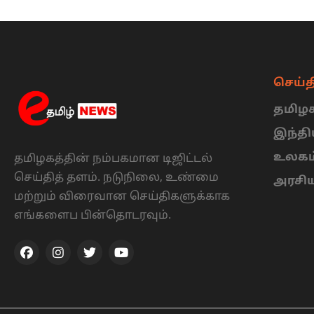
செய்த
தமிழக
இந்த
உலகம
தமிழகத்தின் நம்பகமான டிஜிட்டல்
செய்தித் தளம். நடுநிலை, உண்மை
அரசி
மற்றும் விரைவான செய்திகளுக்காக
எங்களைப பின்தொடரவும்.