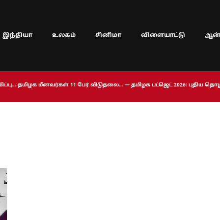
இந்தியா
உலகம்
சினிமா
விளையாட்டு
ஆன்
ப்பு… தமிழக மீனவர்கள் 11 பேர் விடுதலை… — தமிழக பட்ஜெட் 2026: புதிய த