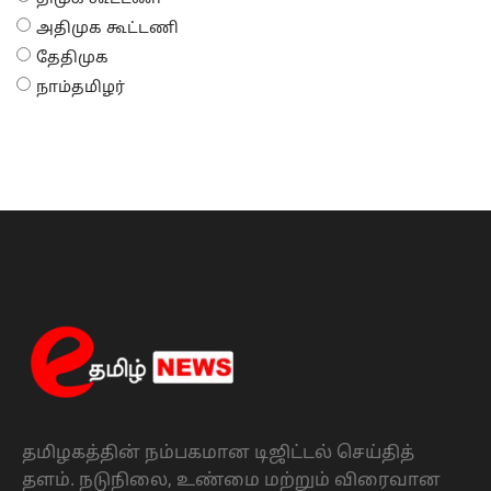
அதிமுக கூட்டணி
தேதிமுக
நாம்தமிழர்
தமிழகத்தின் நம்பகமான டிஜிட்டல் செய்தித்
தளம். நடுநிலை, உண்மை மற்றும் விரைவான