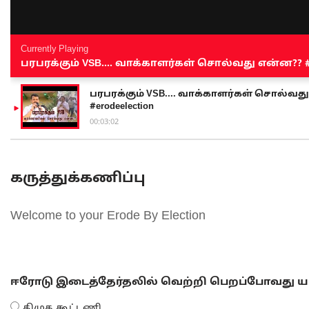
Currently Playing
பரபரக்கும் VSB.... வாக்காளர்கள் சொல்வது என்ன?? #sen
பரபரக்கும் VSB.... வாக்காளர்கள் சொல்வது எ
#erodeelection
00:03:02
கருத்துக்கணிப்பு
Welcome to your Erode By Election
ஈரோடு இடைத்தேர்தலில் வெற்றி பெறப்போவது யா
திமுக கூட்டணி