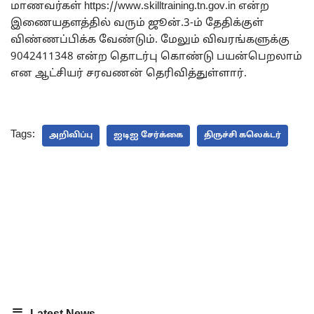
மாணவர்கள் https://www.skilltraining.tn.gov.in என்ற
இணையதளத்தில் வரும் ஜூன்.3-ம் தேதிக்குள்
விண்ணப்பிக்க வேண்டும். மேலும் விவரங்களுக்கு
9042411348 என்ற தொடர்பு கொண்டு பயன்பெறலாம்
என ஆட்சியர் சரவணன் தெரிவித்துள்ளார்.
Tags:
அறிவிப்பு
ஐடிஐ சேர்க்கை
திருச்சி கலெக்டர்
Latest News