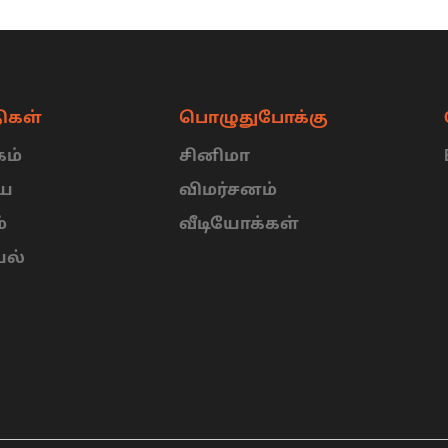
ிகள்
பொழுதுபோக்கு
ம்
சினிமா
ிய
விமர்சனம்
்
வீடியோக்கள்
யல்