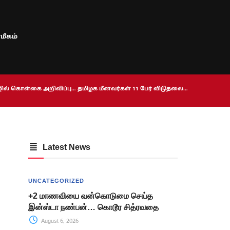
மீகம்
ொழில் கொள்கை அறிவிப்பு… தமிழக மீனவர்கள் 11 பேர் விடுதலை…
Latest News
UNCATEGORIZED
+2 மாணவியை வன்கொடுமை செய்த
இன்ஸ்டா நண்பன்… கொடூர சித்ரவதை
August 6, 2026