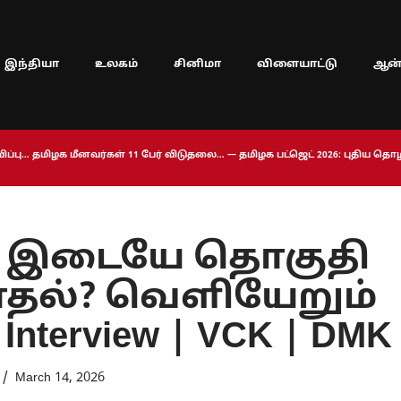
இந்தியா
உலகம்
சினிமா
விளையாட்டு
ஆன்
ப்பு… தமிழக மீனவர்கள் 11 பேர் விடுதலை… — தமிழக பட்ஜெட் 2026: புதிய த
ிக இடையே தொகுதி
மோதல்? வெளியேறும்
Interview | VCK | DMK
March 14, 2026