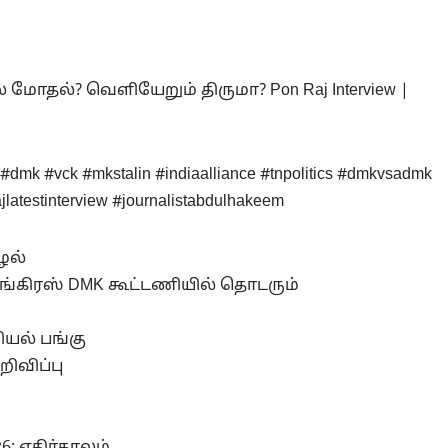
 மோதல்? வெளியேறும் திருமா? Pon Raj Interview |
 #dmk #vck #mkstalin #indiaalliance #tnpolitics #dmkvsadmk
latestinterview #journalistabdulhakeem
ூழல்
ாங்கிரஸ் DMK கூட்டணியில் தொடரும்
ியல் பங்கு
றிவிப்பு