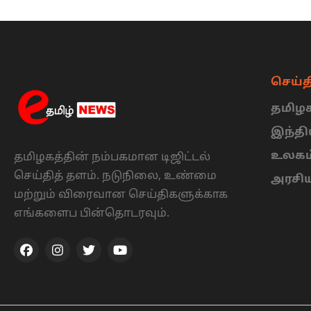
செய்த
தமிழக
இந்த
உலகம
தமிழகத்தின் நம்பகமான டிஜிட்டல்
செய்தித் தளம். நடுநிலை, உண்மை
அரசி
மற்றும் விரைவான செய்திகளுக்காக
எங்களைப பின்தொடரவும்.