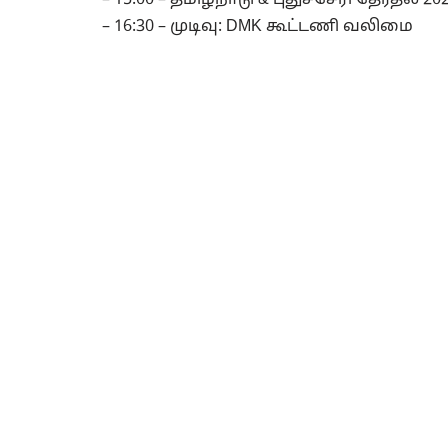
– 15:00 – தமிழ்நாடு & புதுச்சேரி தேர்தல் 20
– 16:30 – முடிவு: DMK கூட்டணி வலிமை