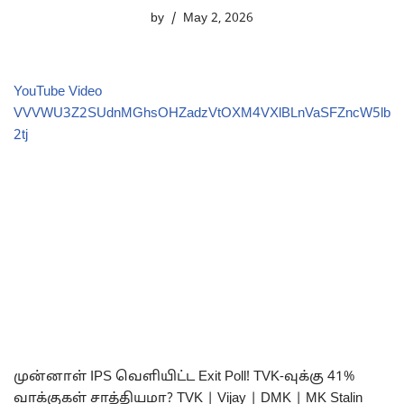
by
May 2, 2026
YouTube Video
VVVWU3Z2SUdnMGhsOHZadzVtOXM4VXlBLnVaSFZncW5lb
2tj
முன்னாள் IPS வெளியிட்ட Exit Poll! TVK-வுக்கு 41%
வாக்குகள் சாத்தியமா? TVK | Vijay | DMK | MK Stalin