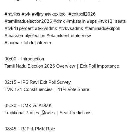
#raviips #tvk #vijay #tvkexitpoll #exitpoll2026
#tamilnaduelection2026 #dmk #mkstalin #eps #tvk121seats
#tvk41percent #tvkvsdmk #tvkvsadmk #tamilnaduexitpoll
#tnassemblyelection #etamilsenthilinterview
#journalistabdulhakeem
00:00 – Introduction
Tamil Nadu Election 2026 Overview | Exit Poll Importance
02:15 – IPS Ravi Exit Poll Survey
TVK 121 Constituencies | 41% Vote Share
05:30 – DMK vs ADMK
Traditional Parties நிலை | Seat Predictions
08:45 – BJP & PMK Role