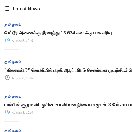
Latest News
தமிழகம்
மேட்டூர் அணைக்கு நீர்வரத்து 13,674 கன அடியாக சரிவு
August 8, 2026
தமிழகம்
”கிரைண்டர்” செயலியில் பழகி ஆடிட்டரிடம் கொள்ளை முயற்சி..3 ப
August 8, 2026
தமிழகம்
டால்பின் சூறாவளி. ஒகினாவா விமான நிலையம் மூடல், 3 பேர் காயம்
August 8, 2026
தமிழகம்