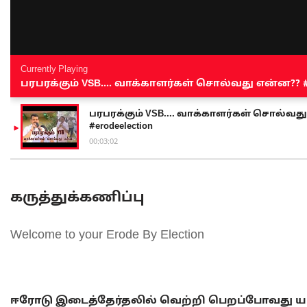
Currently Playing
பரபரக்கும் VSB.... வாக்காளர்கள் சொல்வது என்ன?? #sen
பரபரக்கும் VSB.... வாக்காளர்கள் சொல்வது எ
#erodeelection
00:03:02
கருத்துக்கணிப்பு
Welcome to your Erode By Election
ஈரோடு இடைத்தேர்தலில் வெற்றி பெறப்போவது யா