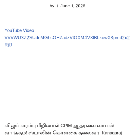
by
June 1, 2026
YouTube Video
VVVWU3Z2SUdnMGhsOHZadzVtOXM4VXlBLkdwX3pmd2x2
RjlJ
விஜய் வரம்பு மீறினால் CPIM ஆதரவை வாபஸ்
வாங்கும்! ஸ்டாலின் கொள்கை தலைவர். Kanagaraj