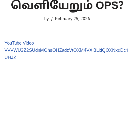
வெளியேறும் OPS?
by
February 25, 2026
YouTube Video
VVVWU3Z2SUdnMGhsOHZadzVtOXM4VXlBLldQOXNxdDc1
UHJZ