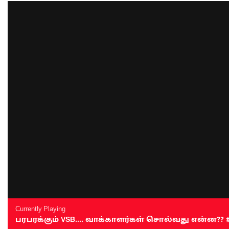
Currently Playing
பரபரக்கும் VSB.... வாக்காளர்கள் சொல்வது என்ன?? #sen