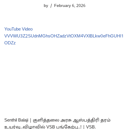
by
February 6, 2026
YouTube Video
VVVWU3Z2SUdnMGhsOHZadzVtOXM4VXlBLkw0eFhGUHI1
ODZz
Senthil Balaji | குளித்தலை அரசு ஆஸ்பத்திரி தரம்
உயர்வு..விழாவில் VSB பங்கேற்பு..! | VSB.