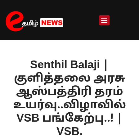
Skip
to
content
Senthil Balaji |
குளித்தலை அரசு
ஆஸ்பத்திரி தரம்
உயர்வு..விழாவில்
VSB பங்கேற்பு..! |
VSB.