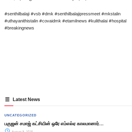
#senthilbalaji #vsb #dmk #senthilbalajipressmeet #mkstalin
#uthayanithistalin #covaidmk #etamilnews #kulithalai #hospital
#breakingnews
Latest News
UNCATEGORIZED
பகுஜன் சமாஜ் கட்சியின் ஒரே எம்எல்ஏ காலமானார்…
August 9, 2026