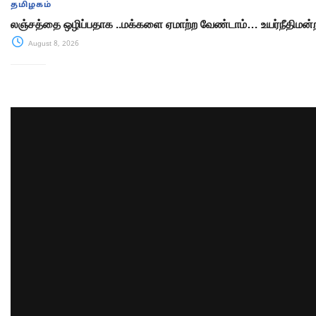
தமிழகம்
லஞ்சத்தை ஒழிப்பதாக ..மக்களை ஏமாற்ற வேண்டாம்… உயர்நீதிமன்ற
August 8, 2026