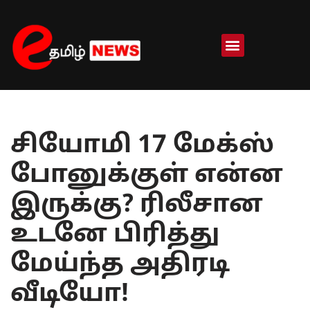
Skip
to
content
சியோமி 17 மேக்ஸ்
போனுக்குள் என்ன
இருக்கு? ரிலீசான
உடனே பிரித்து
மேய்ந்த அதிரடி
வீடியோ!