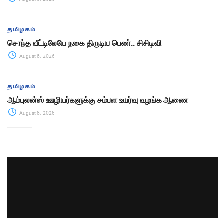
தமிழகம்
சொந்த வீட்டிலேயே நகை திருடிய பெண்.. சிசிடிவி
August 8, 2026
தமிழகம்
ஆம்புலன்ஸ் ஊழியர்களுக்கு சம்பள உயர்வு வழங்க ஆணை
August 8, 2026