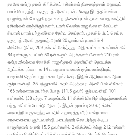
தானே என்று தான் கிரிக்கெட் ரசிகர்கள் நினைத்தனர்.அதுவும்
பலம் பொருந்திய குஜராத் அணியுடன், 9வது இடத்தில் உள்ள
ராஜஸ்தான் மோதுகிறதா என்ற நினைப்புடன் தான் மைதானத்தில்
ரசிகர்கள் காத்திருந்தனர். டாஸ் வென்ற ராஜஸ்தான் கேப்டன்
ரியான் பராக் பந்துவீச்சை தேர்வு செய்தார். முதலில் பேட் செய்த
குஜராத் அணி குஜராத் அணி 20 ஓவர்கள் முடிவில் 4
விக்கெட்டுக்கு 209 ரன்கள் சேர்த்தது. அதிகபட்சமாக சுப்மன் கில்
84 ரன்களும், பட்லர் 50 ரன்களும் அடித்தனர்.பின்னர் 210 ரன்
என்ற இலக்கை நோக்கி ராஜஸ்தான் அணியின் தொடக்க
ஆட்டக்காரர்களாக 14 வயதான வைபவ் சூர்யவன்ஷியும்,
யஷஸ்வி ஜெய்வாலும் களமிறங்கினர். இதில் அதிரடியாக ஆடிய
சூர்யவன்ஷி 35 பந்துகளில் சதம் அடித்தார். அணியின் ஸ்கோர்
166 ரன்களாக உயர்ந்த போது (11.5 ஓவர்) சூர்யவன்ஷி 101
ரன்களில் (38 பந்து, 7 பவுண்டரி, 11 சிக்சர்)பிரசித் கிருஷ்ணாவின்
பந்து வீச்சில் போல்டு ஆனார். இதன் மூலம் டி20 கிரிக்கெட்
வரலாற்றில் குறைந்த வயதில் சதமடித்த வீரர் என்ற உலக
சாதனையை சூர்யவன்ஷி படைத்தார்.தொடர்ந்து ஆடிய
ராஜஸ்தான் அணி 15.5 ஓவர்களில் 2 விக்கெட்டுக்கு 212 ரன்கள்
குவித்து 8 விக்கெட் வித்தியாசத்தில் அபார வெற்றி பெற்றது.