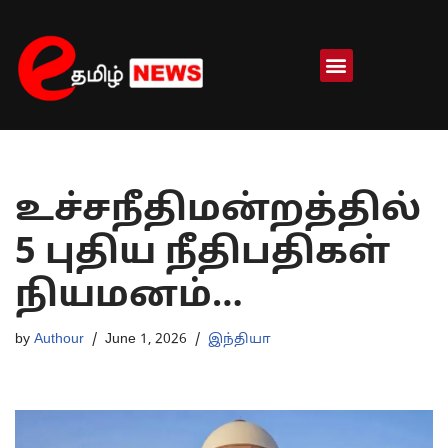
Skip
to
content
உச்சநீதிமன்றத்தில்
5 புதிய நீதிபதிகள்
நியமனம்…
by
Authour
June 1, 2026
இந்தியா