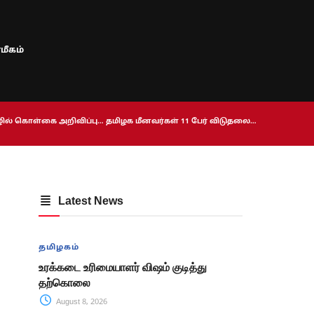
மீகம்
ொழில் கொள்கை அறிவிப்பு… தமிழக மீனவர்கள் 11 பேர் விடுதலை…
Latest News
தமிழகம்
உரக்கடை உரிமையாளர் விஷம் குடித்து
தற்கொலை
August 8, 2026