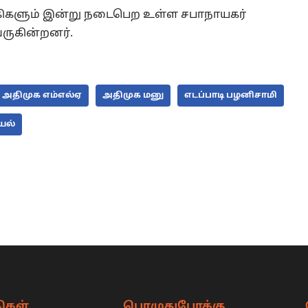
வாகிகளும் இன்று நடைபெற உள்ள சபாநாயகர்
ருகின்றனர்.
அதிமுக எம்எல்ஏ
அதிமுக மனு
எடப்பாடி பழனிசாமி
யல்
ிகள்
பொழுதுபோக்கு