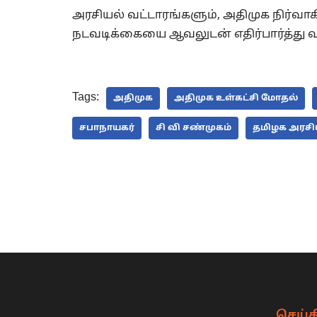
அரசியல் வட்டாரங்களும், அதிமுக நிர்
நடவடிக்கையை ஆவலுடன் எதிர்பார்த்து வ
Tags:
அதிமுக
அதிமுக உள்கட்சி மோதல்
சபாநாயகர்
சி வி சண்முகம்
தமிழக அரசி
செய்த