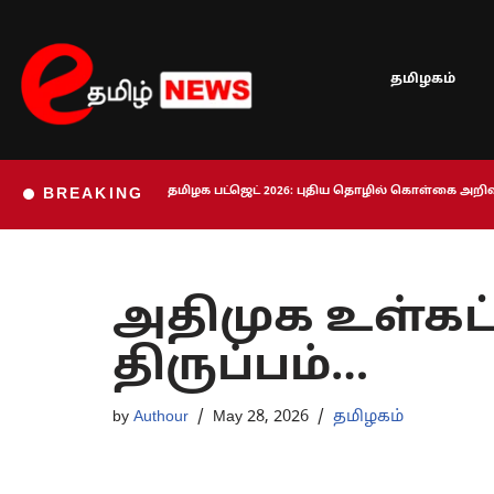
Skip
தமிழகம்
to
content
தமிழக பட்ஜெட் 2026: புதிய தொழில் கொள்கை அறிவி
BREAKING
அதிமுக உள்கட்
திருப்பம்…
by
Authour
May 28, 2026
தமிழகம்