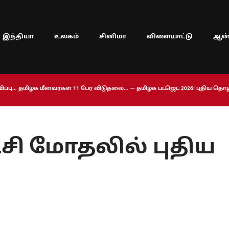
இந்தியா
உலகம்
சினிமா
விளையாட்டு
ஆன்
ப்பு… தமிழக மீனவர்கள் 11 பேர் விடுதலை… — தமிழக பட்ஜெட் 2026: புதிய த
சி மோதலில் புதிய