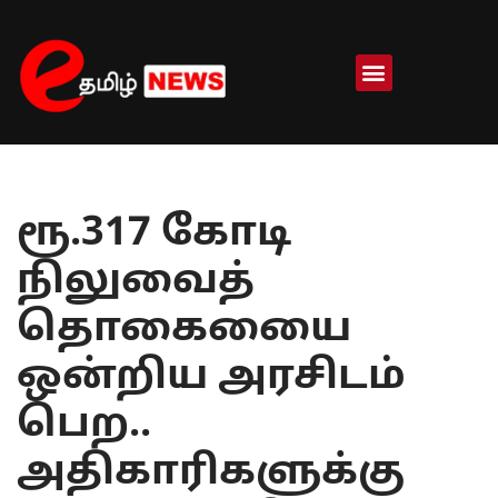
Skip
to
content
ரூ.317 கோடி
நிலுவைத்
தொகையைை
ஒன்றிய அரசிடம்
பெற..
அதிகாரிகளுக்கு