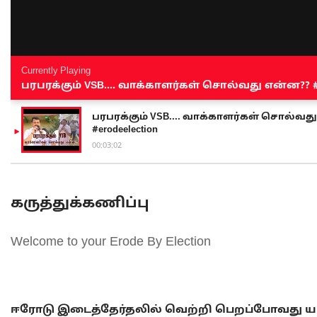
Currently Playing
பரபரக்கும் VSB.... வாக்காளர்கள் சொல்வது என்ன?? #sen
பரபரக்கும் VSB.... வாக்காளர்கள் சொல்வது எ
#erodeelection
00:03:02
கருத்துக்கணிப்பு
Welcome to your Erode By Election
ஈரோடு இடைத்தேர்தலில் வெற்றி பெறப்போவது யா