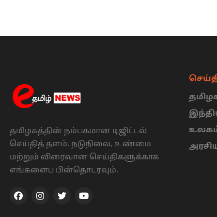
செய்த
தமிழக
இந்த
உலகம
தமிழகத்தின் நம்பகமான டிஜிட்டல்
செய்தித் தளம். நடுநிலை, உண்மை
அரசி
மற்றும் விரைவான செய்திகளுக்காக
எங்களைப பின்தொடரவும்.