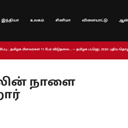
இந்தியா
உலகம்
சினிமா
விளையாட்டு
ஆன்
ப்பு… தமிழக மீனவர்கள் 11 பேர் விடுதலை… — தமிழக பட்ஜெட் 2026: புதிய த
ாலின் நாளை
றார்