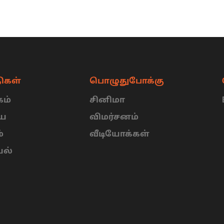
ிகள்
பொழுதுபோக்கு
ம்
சினிமா
ிய
விமர்சனம்
்
வீடியோக்கள்
யல்