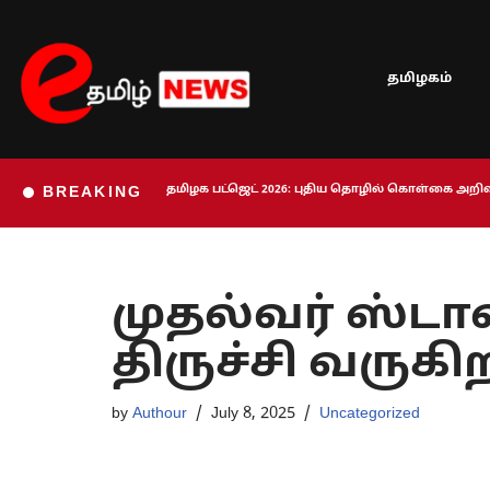
Skip
தமிழகம்
to
content
தமிழக பட்ஜெட் 2026: புதிய தொழில் கொள்கை அறிவி
BREAKING
முதல்வர் ஸ்ட
திருச்சி வருகி
by
Authour
July 8, 2025
Uncategorized