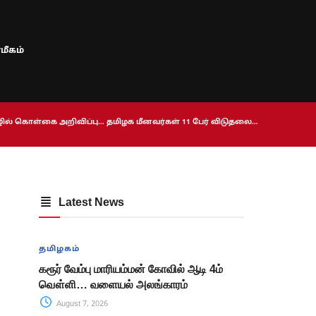
மீகம்
ொழில் கொள்கை அறிவிப்பு… தமிழக மீனவர்கள் 11 பேர் விடுதலை…
Latest News
தமிழகம்
கரூர் வேம்பு மாரியம்மன் கோவில் ஆடி 4ம்
வௌ்ளி… வளையல் அலங்காரம்
August 7, 2026