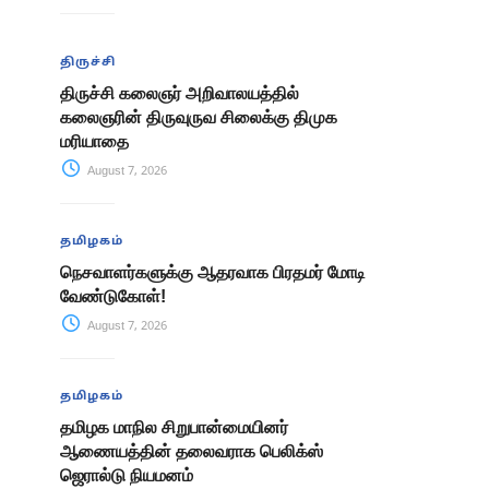
திருச்சி
திருச்சி கலைஞர் அறிவாலயத்தில்
கலைஞரின் திருவுருவ சிலைக்கு திமுக
மரியாதை
August 7, 2026
தமிழகம்
நெசவாளர்களுக்கு ஆதரவாக பிரதமர் மோடி
வேண்டுகோள்!
August 7, 2026
தமிழகம்
தமிழக மாநில சிறுபான்மையினர்
ஆணையத்தின் தலைவராக பெலிக்ஸ்
ஜெரால்டு நியமனம்