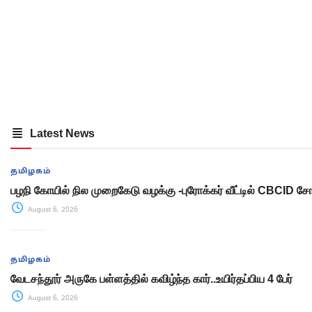
Latest News
தமிழகம்
பழநி கோயில் நில முறைகேடு வழக்கு -புரோக்கர் வீட்டில் CBCID
August 6, 2026
தமிழகம்
வேடசந்தூர் அருகே பள்ளத்தில் கவிழ்ந்த கார்..உயிர்தப்பிய 4 பேர்
August 6, 2026