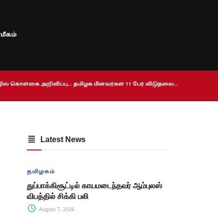
மீகம்
ொழில் கொள்கை அறிவிப்பு… தமிழக மீனவர்கள் 11 பேர் விடுதலை…
Latest News
தமிழகம்
துப்பாக்கிசூட்டில் காயமடைந்தவர் ஆம்புலஸ்
விபத்தில் சிக்கி பலி
August 7, 2026