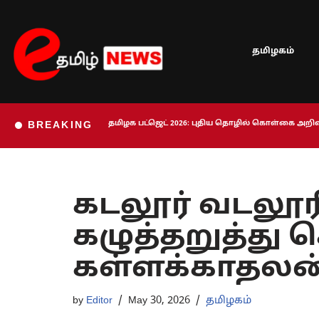
Skip
தமிழகம்
to
content
தமிழக பட்ஜெட் 2026: புதிய தொழில் கொள்கை அறிவி
BREAKING
கடலூர் வடலூர
கழுத்தறுத்து
கள்ளக்காதலன
by
Editor
May 30, 2026
தமிழகம்