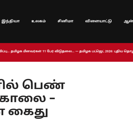
இந்தியா
உலகம்
சினிமா
விளையாட்டு
ஆன்
ப்பு… தமிழக மீனவர்கள் 11 பேர் விடுதலை… — தமிழக பட்ஜெட் 2026: புதிய த
ில் பெண்
 கொலை –
் கைது