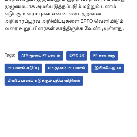
முழுமையாக அமல்படுத்தப்படும் மற்றும் பணம்
எடுக்கும் வரம்புகள் என்ன என்பதற்கான
அதிகாரப்பூர்வ அறிவிப்புகளை EPFO வெளியிடும்
வரை உறுப்பினர்கள் காத்திருக்க வேண்டியுள்ளது.
Tags:
ATM மூலம் PF பணம்
EPFO 3.0
PF கணக்கு
PF பணம் எடுப்பு
UPI மூலம் PF பணம்
இபிஎஃப்ஓ 3.0
பிஎஃப் பணம் எடுக்கும் புதிய விதிகள்