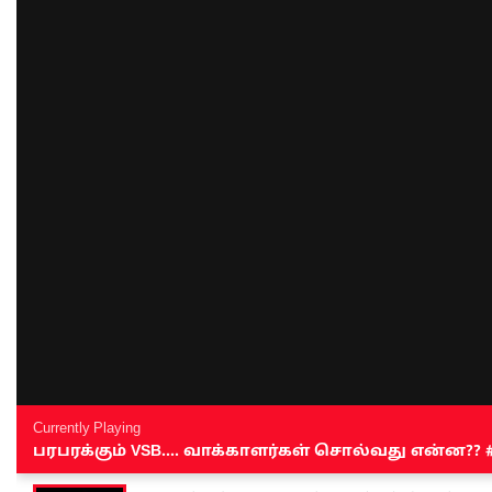
Currently Playing
பரபரக்கும் VSB.... வாக்காளர்கள் சொல்வது என்ன?? #sen