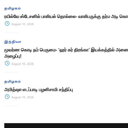
தமிழகம்
ரயில்வே ஸ்டேசனில் பாலியல் தொல்லை- வாலிபருக்கு தர்ம அடி க
August 10, 2026
இந்தியா
மூவர்ண கொடி நம் பெருமை- ‘ஹர் கர் திரங்கா’ இயக்கத்தில் அனைவ
அழைப்பு!
August 10, 2026
தமிழகம்
அமித்ஷா-எடப்பாடி பழனிசாமி சந்திப்பு
August 10, 2026