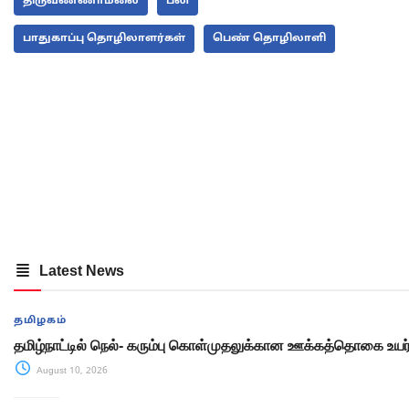
திருவண்ணாமலை
பலி
பாதுகாப்பு தொழிலாளர்கள்
பெண் தொழிலாளி
Latest News
தமிழகம்
தமிழ்நாட்டில் நெல்- கரும்பு கொள்முதலுக்கான ஊக்கத்தொகை உயர்த
August 10, 2026