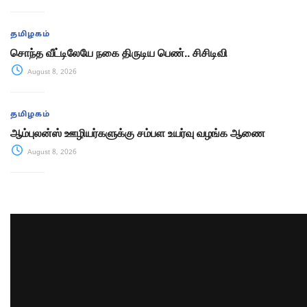
தமிழகம்
சொந்த வீட்டிலேயே நகை திருடிய பெண்.. சிசிடிவி
August 8, 2026
தமிழகம்
ஆம்புலன்ஸ் ஊழியர்களுக்கு சம்பள உயர்வு வழங்க ஆணை
August 8, 2026