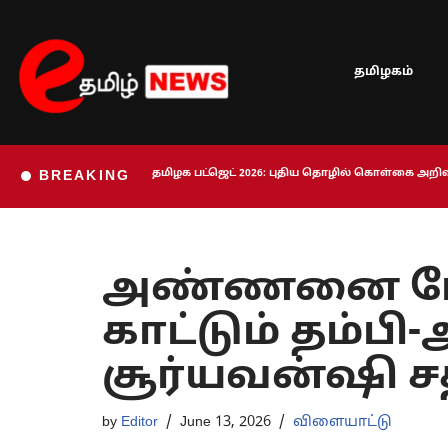
Skip
தமிழகம்
to
content
தமிழக பட்ஜெட் 2026: புதிய தொழில் கொள்கை அறிவி
BREAKING
அண்ணனை போல
காட்டும் தம்பி
சூர்யவன்ஷி ச
by
Editor
June 13, 2026
விளையாட்டு