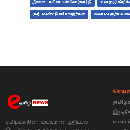
இன்ஸ்டாகிராம் ஸ்கோர்கார்டு
உள்ளூர் கிரிக்
சூர்யவன்ஷி சகோதரர்கள்
வைபவ் சூர்யவன்ஷ
செய்த
தமிழக
இந்த
உலகம
தமிழகத்தின் நம்பகமான டிஜிட்டல்