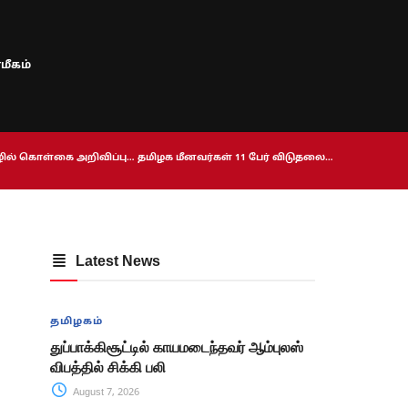
மீகம்
ொழில் கொள்கை அறிவிப்பு… தமிழக மீனவர்கள் 11 பேர் விடுதலை…
Latest News
தமிழகம்
துப்பாக்கிசூட்டில் காயமடைந்தவர் ஆம்புலஸ்
விபத்தில் சிக்கி பலி
August 7, 2026