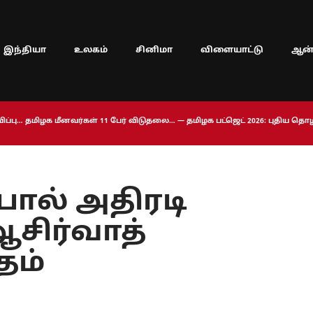
இந்தியா
உலகம்
சினிமா
விளையாட்டு
ஆன்
ப்பு… தமிழக மீனவர்கள் 11 பேர் விடுதலை… — தமிழக பட்ஜெட் 2026: புதிய த
் அதிரடி
-ஆசிர்வாத்
தம்