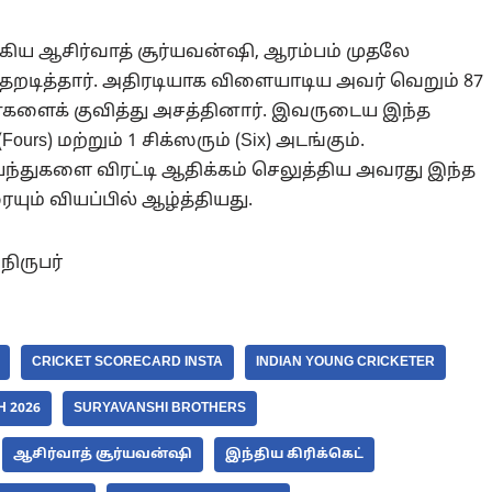
்கிய ஆசிர்வாத் சூர்யவன்ஷி, ஆரம்பம் முதலே
ிதறடித்தார். அதிரடியாக விளையாடிய அவர் வெறும் 87
்களைக் குவித்து அசத்தினார். இவருடைய இந்த
rs) மற்றும் 1 சிக்ஸரும் (Six) அடங்கும்.
்துகளை விரட்டி ஆதிக்கம் செலுத்திய அவரது இந்த
ம் வியப்பில் ஆழ்த்தியது.
நிருபர்
CRICKET SCORECARD INSTA
INDIAN YOUNG CRICKETER
H 2026
SURYAVANSHI BROTHERS
ஆசிர்வாத் சூர்யவன்ஷி
இந்திய கிரிக்கெட்