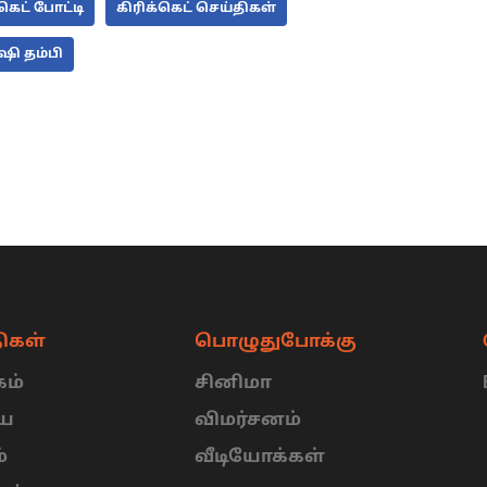
கெட் போட்டி
கிரிக்கெட் செய்திகள்
ி தம்பி
ிகள்
பொழுதுபோக்கு
ம்
சினிமா
ிய
விமர்சனம்
்
வீடியோக்கள்