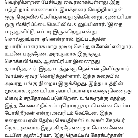
வெற்றிமாறன் பேசியது வைரலாகியுள்ளது .இது
பற்றி நாம் காணலாம் இயக்குனர் வெற்றிமாறன்
ஒரு நிகழ்வில் பேசியதாவது :திடீரென்று ஆண்ட்ரியா
ஒரு ஸ்கிரிப்ட்டை மெயிலில் அனுப்பினார். ‘இதை
படித்துவிட்டு, எப்படி இருக்கிறது என்று
சொல்லுங்கள். ஏனென்றால், இப்படத்தின்
தயாரிப்பாளராக மாற முடிவு செய்துள்ளேன்’ என்றார்.
உடனே படித்தேன். அற்புதமாக இருந்தது.
சொக்கலிங்கம், ஆண்ட்ரியா இணைந்து
தயாரித்தனர். இந்த படத்துக்கு நெல்சன் திலீப்குமார்
‘வாய்ஸ் ஓவர்’ கொடுத்துள்ளார். இந்த கதையில்
அவரது பங்கு நிறைய இருக்கிறது. இந்த படத்தின்
மூலமாக ஆண்ட்ரியா தயாரிப்பாளராவதை நினைத்து
மிகவும் சந்தோஷப்படுகிறேன். உங்களுக்கு எதற்கு
இந்த வேலை? நீங்கள் புரொடியூசராகி என்ன செய்ய
போகிறீர்கள் என்று அவரிடம் கேட்டேன். இந்த
கதையை ஏன் தேர்வு செய்தீர்கள்? உங்கள் கேரக்டர்
நெகட்டிவ்வாக இருக்கிறதே என்றும் சொன்னேன்.
உடனே ஆண்ட்ரியா, ‘இது நெகட்டிவ் கேரக்டர்தான்’