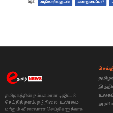
Tags:
அதிகாரிகளுடன்
கண்துடைப்பா?
செய்த
தமிழக
இந்த
உலகம
தமிழகத்தின் நம்பகமான டிஜிட்டல்
செய்தித் தளம். நடுநிலை, உண்மை
அரசி
மற்றும் விரைவான செய்திகளுக்காக