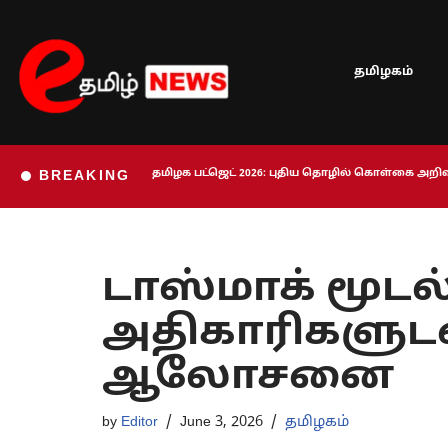
Skip
தமிழகம்
to
content
தமிழக பட்ஜெட் 2026: புதிய தொழில் கொள்கை அறிவி
BREAKING
டாஸ்மாக் மூடல
அதிகாரிகளுடன
ஆலோசனை
by
Editor
June 3, 2026
தமிழகம்