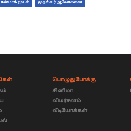
டாஸ்மாக் மூடல்
முதல்வர் ஆலோசனை
ிகள்
பொழுதுபோக்கு
ம்
சினிமா
ிய
விமர்சனம்
்
வீடியோக்கள்
யல்