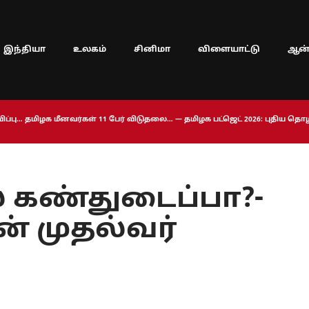
இந்தியா
உலகம்
சினிமா
விளையாட்டு
ஆன்
ப்பு… தமிழக மீனவர்கள் 11 பேர் விடுதலை… — தமிழக பட்ஜெட் 2026: புதிய த
் கண்துடைப்பா?-
் முதல்வர்