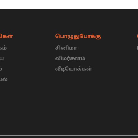
ிகள்
பொழுதுபோக்கு
ம்
சினிமா
ிய
விமர்சனம்
்
வீடியோக்கள்
யல்