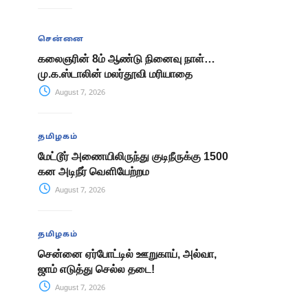
சென்னை
கலைஞரின் 8ம் ஆண்டு நினைவு நாள்…
மு.க.ஸ்டாலின் மலர்தூவி மரியாதை
August 7, 2026
தமிழகம்
மேட்டூர் அணையிலிருந்து குடிநீருக்கு 1500
கன அடிநீர் வௌியேற்றம
August 7, 2026
தமிழகம்
சென்னை ஏர்போட்டில் ஊறுகாய், அல்வா,
ஜாம் எடுத்து செல்ல தடை!
August 7, 2026