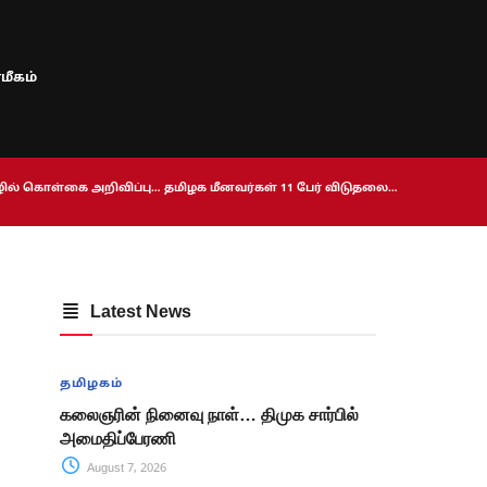
மீகம்
ொழில் கொள்கை அறிவிப்பு… தமிழக மீனவர்கள் 11 பேர் விடுதலை…
Latest News
தமிழகம்
கலைஞரின் நினைவு நாள்… திமுக சார்பில்
அமைதிப்பேரணி
August 7, 2026