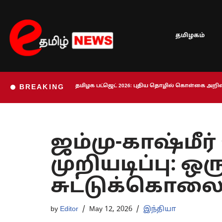
Skip
தமிழகம்
to
content
தமிழக பட்ஜெட் 2026: புதிய தொழில் கொள்கை அறிவி
BREAKING
ஜம்மு-காஷ்மீர
முறியடிப்பு: 
சுட்டுக்கொல
by
Editor
May 12, 2026
இந்தியா