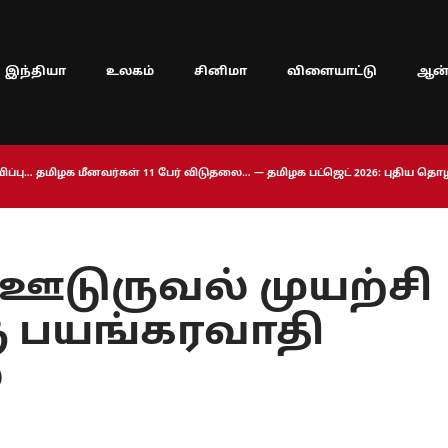
இந்தியா
உலகம்
சினிமா
விளையாட்டு
ஆன்
ப்பு… தமிழக மீனவர்கள் 11 பேர் விடுதலை… — தமிழக பட்ஜெட் 2026: புதிய த
் ஊடுருவல் முயற்சி
ஒரு பயங்கரவாதி
ை