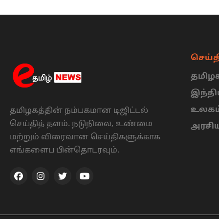
செய்த
தமிழக
இந்த
உலகம
தமிழகத்தின் நம்பகமான டிஜிட்டல்
செய்தித் தளம். நடுநிலை, உண்மை
அரசி
மற்றும் விரைவான செய்திகளுக்காக
எங்களைப பின்தொடரவும்.