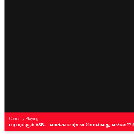
Currently Playing
பரபரக்கும் VSB.... வாக்காளர்கள் சொல்வது என்ன?? #sen