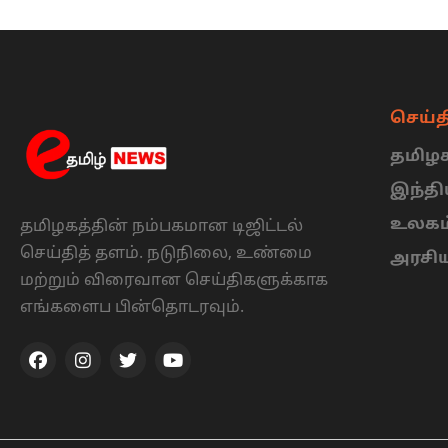
செய்த
தமிழக
இந்த
உலகம
தமிழகத்தின் நம்பகமான டிஜிட்டல்
செய்தித் தளம். நடுநிலை, உண்மை
அரசி
மற்றும் விரைவான செய்திகளுக்காக
எங்களைப பின்தொடரவும்.