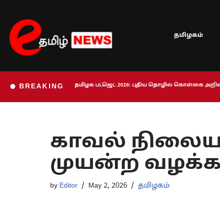
Skip
தமிழகம்
to
content
தமிழக பட்ஜெட் 2026: புதிய தொழில் கொள்கை அறிவி
BREAKING
காவல் நிலையத்
முயன்ற வழக்க
by
Editor
May 2, 2026
தமிழகம்