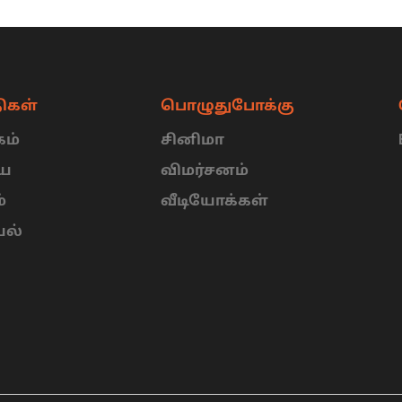
ிகள்
பொழுதுபோக்கு
ம்
சினிமா
ிய
விமர்சனம்
்
வீடியோக்கள்
யல்