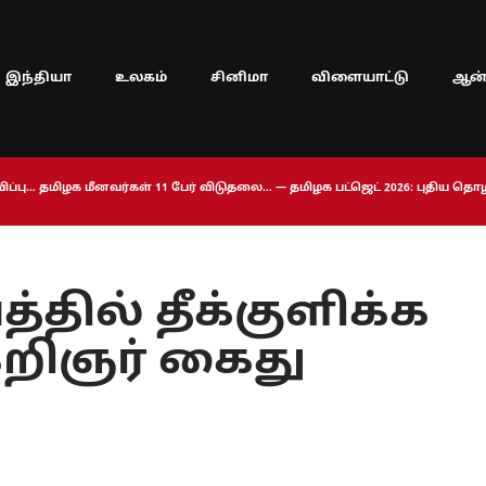
இந்தியா
உலகம்
சினிமா
விளையாட்டு
ஆன்
ப்பு… தமிழக மீனவர்கள் 11 பேர் விடுதலை… — தமிழக பட்ஜெட் 2026: புதிய த
தில் தீக்குளிக்க
றிஞர் கைது