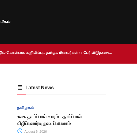
மீகம்
ொழில் கொள்கை அறிவிப்பு… தமிழக மீனவர்கள் 11 பேர் விடுதலை…
Latest News
தமிழகம்
உலக தாய்ப்பால் வாரம்.. தாய்ப்பால்
விழிப்புணர்வு நடைப்பயணம்
August 5, 2026