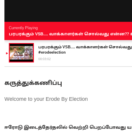
Currently Playing
பரபரக்கும் VSB.... வாக்காளர்கள் சொல்வது என்ன?? #sen
பரபரக்கும் VSB.... வாக்காளர்கள் சொல்வது எ
#erodeelection
00:03:02
கருத்துக்கணிப்பு
Welcome to your Erode By Election
ஈரோடு இடைத்தேர்தலில் வெற்றி பெறப்போவது யா