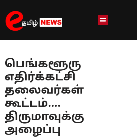
Skip
to
content
பெங்களூரு
எதிர்க்கட்சி
தலைவர்கள்
கூட்டம்….
திருமாவுக்கு
அழைப்பு