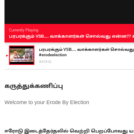
Currently Playing
பரபரக்கும் VSB.... வாக்காளர்கள் சொல்வது என்ன?? #sen
பரபரக்கும் VSB.... வாக்காளர்கள் சொல்வது எ
#erodeelection
00:03:02
கருத்துக்கணிப்பு
Welcome to your Erode By Election
ஈரோடு இடைத்தேர்தலில் வெற்றி பெறப்போவது யா