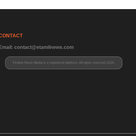
CONTACT
Email: contact@etamilnews.com
Fireline News Media is a registered platform. All rights reserved 2026.