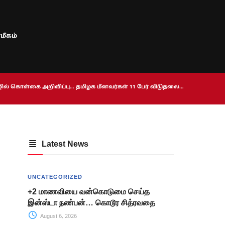
மீகம்
ொழில் கொள்கை அறிவிப்பு… தமிழக மீனவர்கள் 11 பேர் விடுதலை…
Latest News
UNCATEGORIZED
+2 மாணவியை வன்கொடுமை செய்த
இன்ஸ்டா நண்பன்… கொடூர சித்ரவதை
August 6, 2026