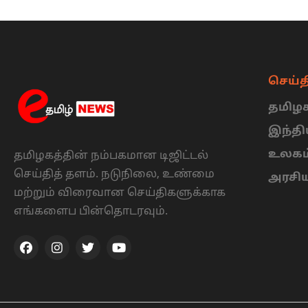
செய்த
தமிழக
இந்த
உலகம
தமிழகத்தின் நம்பகமான டிஜிட்டல்
செய்தித் தளம். நடுநிலை, உண்மை
அரசி
மற்றும் விரைவான செய்திகளுக்காக
எங்களைப பின்தொடரவும்.