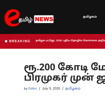
Skip
தமிழகம்
to
content
தமிழக பட்ஜெட் 2026: புதிய தொழில் கொள்கை அறிவி
BREAKING
ரூ.200 கோடி ம
பிரமுகர் முன் 
by
Editor
July 9, 2026
தமிழகம்