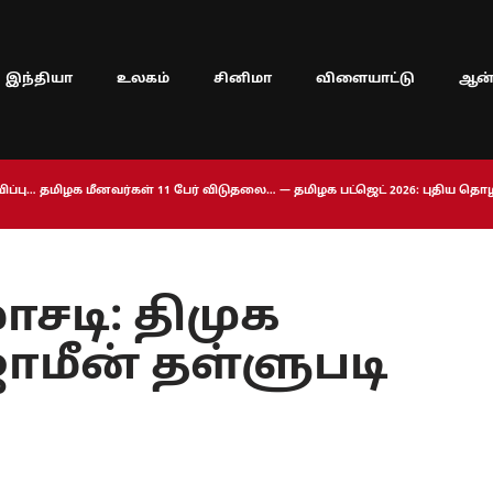
இந்தியா
உலகம்
சினிமா
விளையாட்டு
ஆன்
ப்பு… தமிழக மீனவர்கள் 11 பேர் விடுதலை… — தமிழக பட்ஜெட் 2026: புதிய த
ோசடி: திமுக
ஜாமீன் தள்ளுபடி