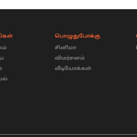
ிகள்
பொழுதுபோக்கு
ம்
சினிமா
ிய
விமர்சனம்
்
வீடியோக்கள்
யல்