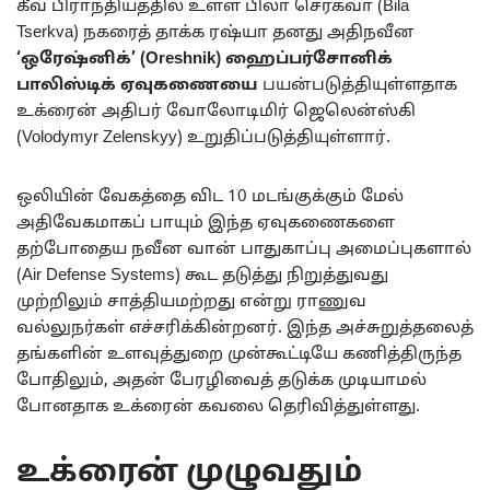
கீவ் பிராந்தியத்தில் உள்ள பிலா செர்கவா (Bila
Tserkva) நகரைத் தாக்க ரஷ்யா தனது அதிநவீன
‘ஒரேஷ்னிக்’ (Oreshnik) ஹைப்பர்சோனிக்
பாலிஸ்டிக் ஏவுகணையை
பயன்படுத்தியுள்ளதாக
உக்ரைன் அதிபர் வோலோடிமிர் ஜெலென்ஸ்கி
(Volodymyr Zelenskyy) உறுதிப்படுத்தியுள்ளார்.
ஒலியின் வேகத்தை விட 10 மடங்குக்கும் மேல்
அதிவேகமாகப் பாயும் இந்த ஏவுகணைகளை
தற்போதைய நவீன வான் பாதுகாப்பு அமைப்புகளால்
(Air Defense Systems) கூட தடுத்து நிறுத்துவது
முற்றிலும் சாத்தியமற்றது என்று ராணுவ
வல்லுநர்கள் எச்சரிக்கின்றனர். இந்த அச்சுறுத்தலைத்
தங்களின் உளவுத்துறை முன்கூட்டியே கணித்திருந்த
போதிலும், அதன் பேரழிவைத் தடுக்க முடியாமல்
போனதாக உக்ரைன் கவலை தெரிவித்துள்ளது.
உக்ரைன் முழுவதும்