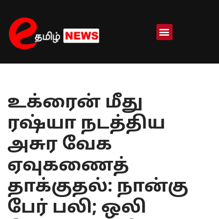
Skip
to
content
உக்ரைன் மீது
ரஷ்யா நடத்திய
அசுர வேக
ஏவுகணைத்
தாக்குதல்: நான்கு
பேர் பலி; ஒலி