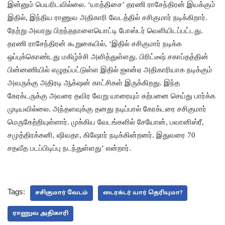
இன்னும் பெயரிடவில்லை. ‘யாத்திசை’ தரணி ராசேந்திரன் இயக்கும்
இதில், இந்திய ராணுவ அதிகாரி வேடத்தில் சசிகுமார் நடிக்கிறார்.
நேற்று அவரது பிறந்தநாளையொட்டி போஸ்டர் வெளியிடப்பட்டது.
தரணி ராசேந்திரன் கூறுகையில், ‘இதில் சசிகுமார் நடிக்க
ஒப்புக்கொண்டது மகிழ்ச்சி அளித்துள்ளது.
பிரிட்டீஷ் சகாப்தத்தின்
பின்னணியில் எழுதப்பட்டுள்ள இதில் ஐஎன்ஏ அதிகாரியாக நடிக்கும்
அவருக்கு அதிரடி ஆக்‌ஷன் காட்சிகள் இருக்கிறது. இந்த
கேரக்டருக்கு அவரை தவிர வேறு யாரையும் கற்பனை செய்து பார்க்க
முடியவில்லை. அந்தளவுக்கு தனது நடிப்பால் கேரக்டரை சசிகுமார்
மெருகேற்றியுள்ளார். முக்கிய வேடங்களில் சேயோன், பவானிஸ்ரீ,
சமுத்திரக்கனி, ஷிவதா, கிஷோர் நடிக்கின்றனர். இதுவரை 70
சதவீத படப்பிடிப்பு நடந்துள்ளது’ என்றார்.
Tags:
சசிகுமார் வேடம்
டைரக்டர் யார் தெரியுமா?
ராணுவ அதிகாரி