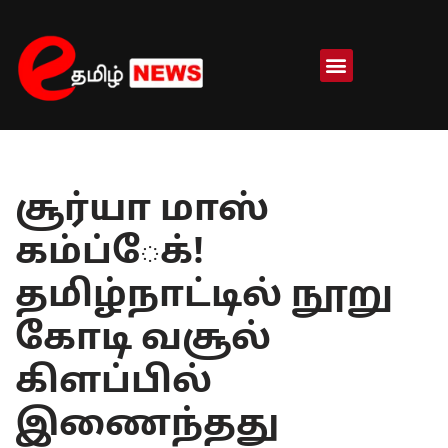
Skip
to
content
சூர்யா மாஸ்
கம்ப்ேக்!
தமிழ்நாட்டில் நூறு
கோடி வசூல்
கிளப்பில்
இணைந்தது