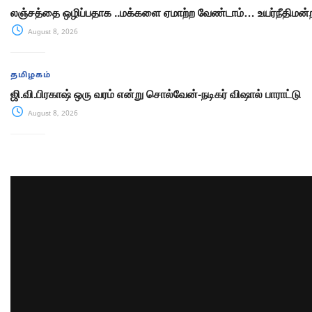
லஞ்சத்தை ஒழிப்பதாக ..மக்களை ஏமாற்ற வேண்டாம்… உயர்நீதிமன்ற
August 8, 2026
தமிழகம்
ஜி.வி.பிரகாஷ் ஒரு வரம் என்று சொல்வேன்-நடிகர் விஷால் பாராட்டு
August 8, 2026