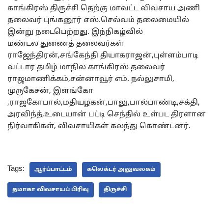
காங்கிரஸ் திருச்சி தெற்கு மாவட்ட விவசாய அணி
தலைவர் புங்கனூர் எஸ்.செல்வம் தலைமையில்
இன்று நடைபெற்றது. இந்நிகழ்வில்
மண்டல துணைத் தலைவர்கள்
ராஜேந்திரன்,சங்கேந்தி தியாகராஜன்,புள்ளம்பாடி
வட்டார தமிழ் மாநில காங்கிரஸ் தலைவர்
ராஜமாணிக்கம்,சன்னாவூர் எம். நல்லுசாமி,
முருகேசன், இளங்கோ
,ராஜகோபால்,மதியழகன்,பாலு,பால்பாண்டி,சக்தி,
அரவிந்த்,உடையான் பட்டி செந்தில் உள்பட திரளான
நிர்வாகிகள், விவசாயிகள் கலந்து கொண்டனர்.
Tags:
ஆர்ப்பாட்டம்
கலெக்டர் அலுவலகம்
தமாகா விவசாயப் பிரிவு
திருச்சி