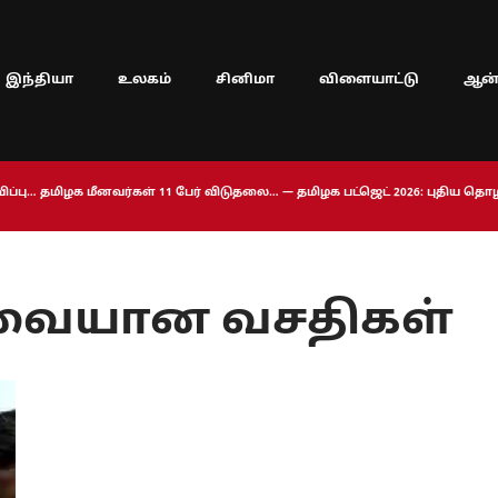
இந்தியா
உலகம்
சினிமா
விளையாட்டு
ஆன்
ப்பு… தமிழக மீனவர்கள் 11 பேர் விடுதலை… — தமிழக பட்ஜெட் 2026: புதிய த
வையான வசதிகள்