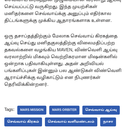
செவ்வாய் கிரகத்தின் முழுமையான வரலாறு ஆய்வு
செய்யப்பட்டு வருகிறது. இந்த முயற்சிகள்
மனிதர்களை செவ்வாய்க்கு அனுப்பும் எதிர்கால
திட்டங்களுக்கு முக்கிய ஆதாரங்களாக உள்ளன.
ஒரு தசாப்தத்திற்கும் மேலாக செவ்வாய் கிரகத்தை
ஆய்வு செய்து மனிதகுலத்திற்கு விலைமதிப்பற்ற
தகவல்களை வழங்கிய MAVEN, விண்வெளி ஆய்வு
வரலாற்றில் மிகவும் வெற்றிகரமான மிஷன்களில்
ஒன்றாக பதிவாகியுள்ளது. அதன் அறிவியல்
பங்களிப்புகள் இன்னும் பல ஆண்டுகள் விண்வெளி
ஆராய்ச்சிக்கு வழிகாட்டும் என நிபுணர்கள்
தெரிவிக்கின்றனர்.
Tags:
MARS MISSION
MARS ORBITER
செவ்வாய் ஆய்வு
செவ்வாய் கிரகம்
செவ்வாய் வளிமண்டலம்
நாசா